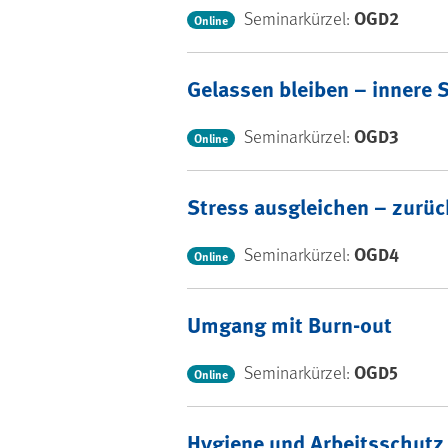
OGD2
Seminarkürzel:
Online
Gelassen bleiben – innere S
OGD3
Seminarkürzel:
Online
Stress ausgleichen – zurück
OGD4
Seminarkürzel:
Online
Umgang mit Burn-out
OGD5
Seminarkürzel:
Online
Hygiene und Arbeitsschutz