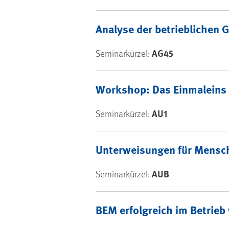
Seminare: Pers
Analyse der betrieblichen 
AG45
Seminarkürzel:
Workshop: Das Ein­mal­eins
AU1
Seminarkürzel:
Unterweisungen für Mensche
AUB
Seminarkürzel:
BEM erfolgreich im Betrieb