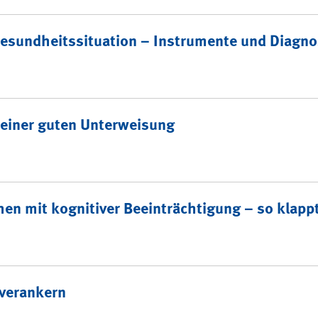
onen mit besonderen Aufga
Gesundheitssituation – Instrumente und Diagn
 einer guten Unterweisung
n mit kognitiver Beeinträchtigung – so klappt
 verankern