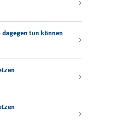
eb dagegen tun können
etzen
etzen