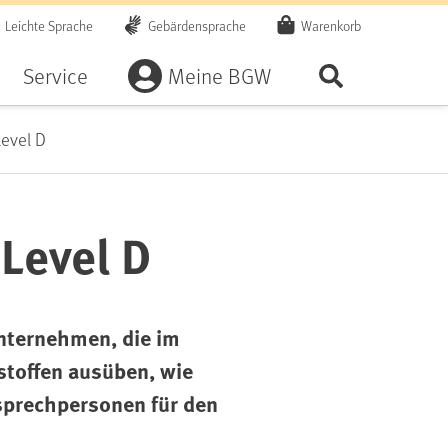
Leichte Sprache
Gebärdensprache
Warenkorb
Artikel
Service
Meine BGW
Seite durchsu
Level D
 Level D
Unternehmen, die im
stoffen ausüben, wie
nsprechpersonen für den