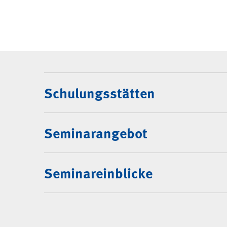
Navigation: Rubrik "
Schulungsstätten
Seminarangebot
Seminareinblicke