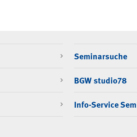
Seminare"
Seminarsuche
BGW studio78
Info-Service Se