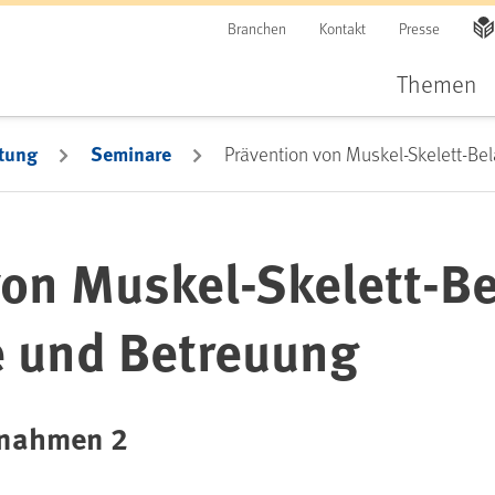
Branchen
Kontakt
Presse
Themen
tung
Seminare
Prävention von Muskel-Skelett-Be
von Muskel-Skelett-B
e und Betreuung
ßnahmen 2