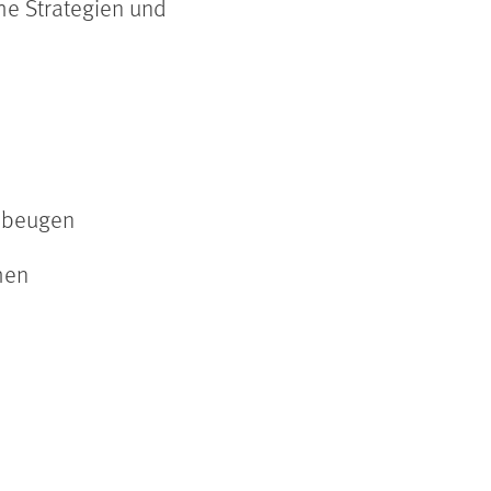
he Strategien und
zubeugen
hen