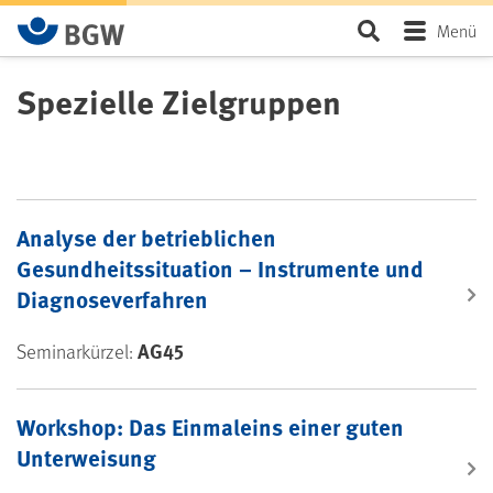
Zum Hauptinhalt springen
Seite durchsu
Menü
Spezielle Zielgruppen
Seminare für spezielle Zielgruppen
Analyse der betrieblichen
Gesundheitssituation – Instrumente und
Diagnoseverfahren
AG45
Seminarkürzel:
Workshop: Das Ein­mal­eins einer guten
Unterweisung