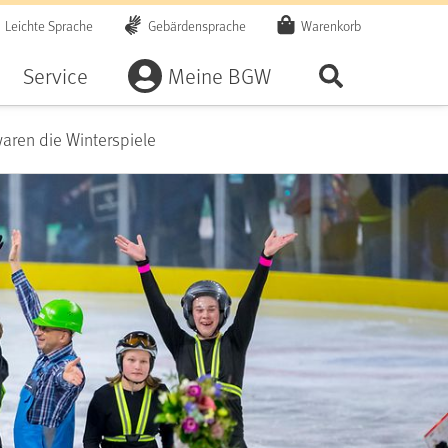
Leichte Sprache
Gebärdensprache
Warenkorb
Artikel
Service
Meine BGW
Seite durchsu
waren die Winterspiele