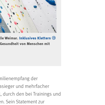
©
alle Weimar.
Inklusives Klettern
Huraaa! Der junge Athle
nd Gesundheit von Menschen mit
amilienempfang der
iasieger und mehrfacher
, durch den bei Trainings und
n. Sein Statement zur