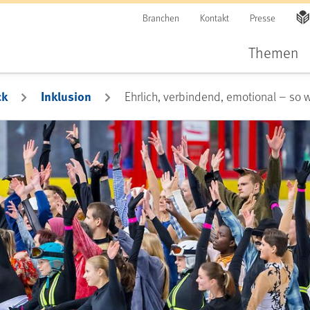
Branchen
Kontakt
Presse
Themen
ck
Inklusion
Ehrlich, verbindend, emotional – so 