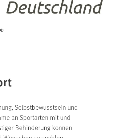
©
ort
nung, Selbstbewusstsein und
ahme an Sportarten mit und
stiger Behinderung können
nd Wünschen auswählen.