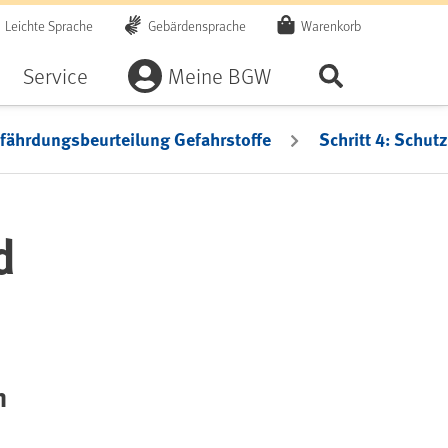
Leichte Sprache
Gebärdensprache
Warenkorb
Artikel
Service
Meine BGW
Seite durchsu
efährdungsbeurteilung Gefahrstoffe
Schritt 4: Schu
d
n