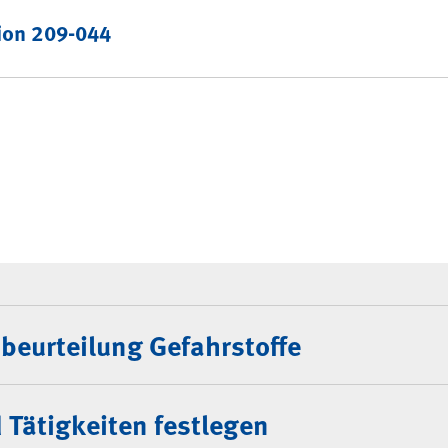
ion 209-044
ng Gefahrstoffe
beurteilung Gefahrstoffe
d Tätigkeiten festlegen