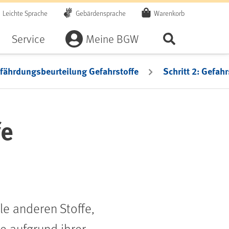
Leichte Sprache
Gebärdensprache
Warenkorb
Artikel
Service
Meine BGW
Seite durchsu
efährdungsbeurteilung Gefahrstoffe
Schritt 2: Gefah
fe
le anderen Stoffe,
e aufgrund ihrer