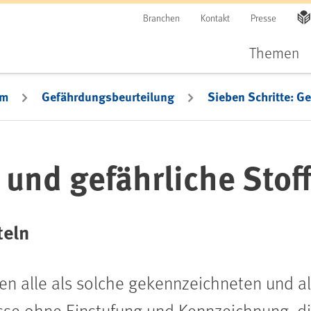
Branchen
Kontakt
Presse
Themen
em
Gefährdungsbeurteilung
Sieben Schritte: G
 und gefährliche Stof
teln
en alle als solche gekennzeichneten und al
se ohne Einstufung und Kennzeichnung, di