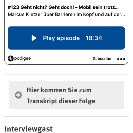
Hier kommen Sie zum Transkript dieser F
Hier kommen Sie zum
Transkript dieser Folge
Interviewgast