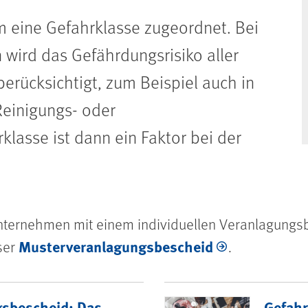
um eine Gefahrklasse zugeordnet. Bei
wird das Gefährdungsrisiko aller
erücksichtigt, zum Beispiel auch in
einigungs- oder
klasse ist dann ein Faktor bei der
nternehmen mit einem individuellen Veranlagungsb
Musterveranlagungsbescheid
ser
.
tarif und Veranlagungsbes
gsbescheid: Das
Gefahr