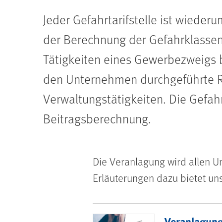
Jeder Gefahrtarifstelle ist wieder
der Berechnung der Gefahrklassen 
Tätigkeiten eines Gewerbezweigs b
den Unternehmen durchgeführte R
Verwaltungstätigkeiten. Die Gefahr
Beitragsberechnung.
Die Veranlagung wird allen U
Erläuterungen dazu bietet un
Mehr zu Gefahr
Veranlagun