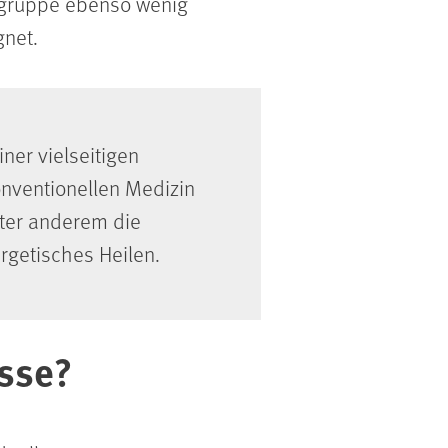
gsgruppe ebenso wenig
gnet.
ner vielseitigen
onventionellen Medizin
nter anderem die
ergetisches Heilen.
asse?