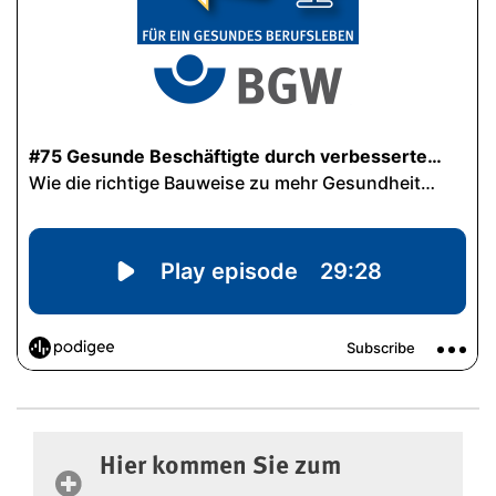
Hier kommen Sie zum Transkript dieser F
Hier kommen Sie zum