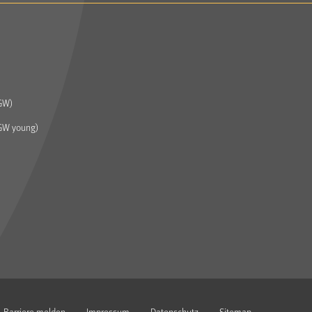
GW)
GW young)
Barriere melden
Impressum
Datenschutz
Sitemap