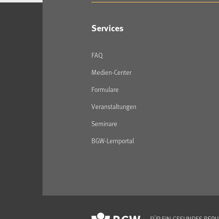
Services
FAQ
Medien-Center
Formulare
Veranstaltungen
Seminare
BGW-Lernportal
FÜR EIN GESUNDES BER