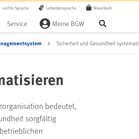
Leichte Sprache
Gebärdensprache
Warenkorb
Artikel
Service
Meine BGW
Seite durchsu
anagementsystem
Sicherheit und Gesundheit systemati
matisieren
zorganisation bedeutet,
undheit sorgfältig
betrieblichen