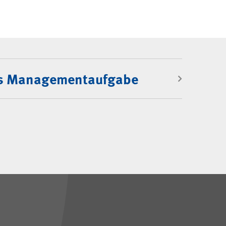
nt
ls Managementaufgabe