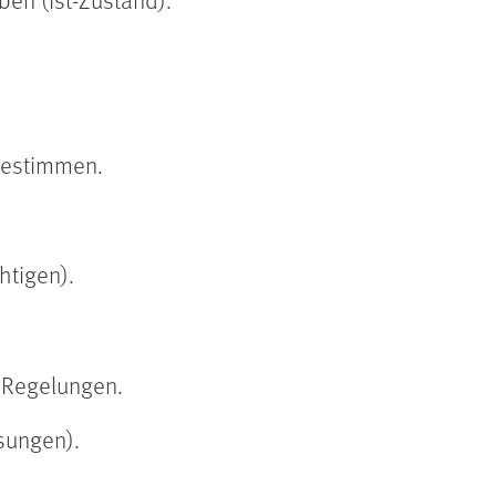
bestimmen.
htigen).
r Regelungen.
sungen).