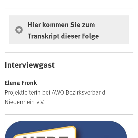
Hier kommen Sie zum Transkript dieser F
Hier kommen Sie zum
Transkript dieser Folge
Interviewgast
Elena Fronk
Projektleiterin bei AWO Bezirksverband
Niederrhein e.V.
Podcast #126