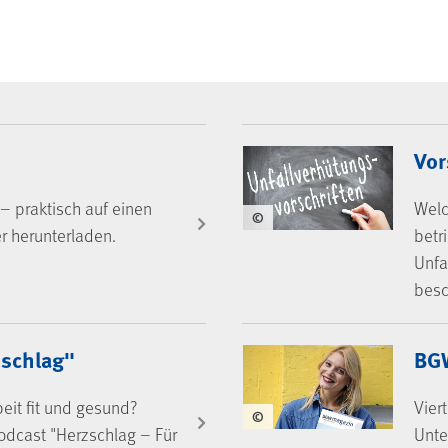
Vor
– praktisch auf einen
Welc
©
er herunterladen.
betr
Unfa
besc
schlag"
BG
eit fit und gesund?
Vier
©
odcast "Herzschlag – Für
Unte