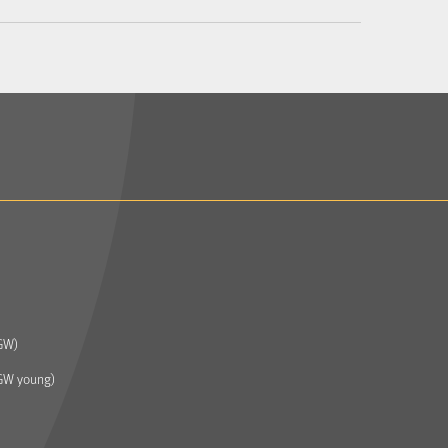
GW)
GW young)