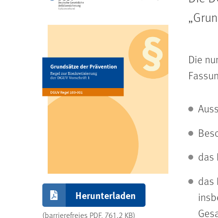
„Grun
Die nu
Fassun
Auss
Beso
das 
das 
Herunterladen
insb
Gesa
(barrierefreies PDF, 761.2 KB)