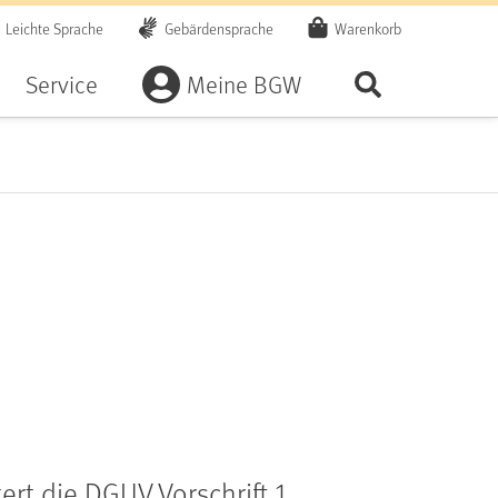
Leichte Sprache
Gebärdensprache
Warenkorb
Artikel
Service
Meine BGW
Seite durchsu
ert die DGUV Vorschrift 1