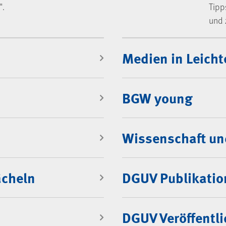
".
Tipp
und 
Medien in Leicht
BGW young
Wissenschaft un
ächeln
DGUV Publikati
DGUV Veröffentl