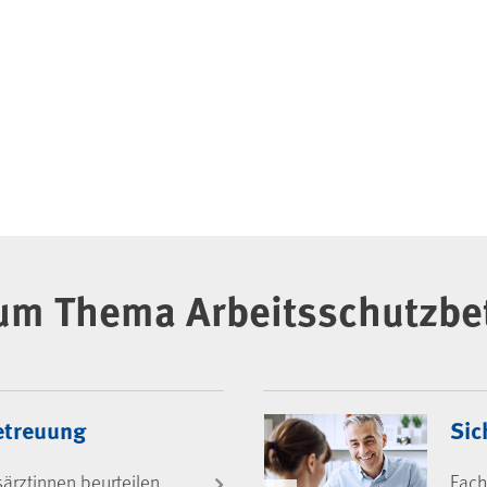
um Thema Arbeitsschutzbe
etreuung
Sic
särztinnen beurteilen
Fach