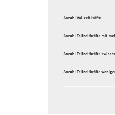
Anzahl Vollzeitkräfte
Anzahl Teilzeitkräfte mit m
Anzahl Teilzeitkräfte zwisc
Anzahl Teilzeitkräfte wenig