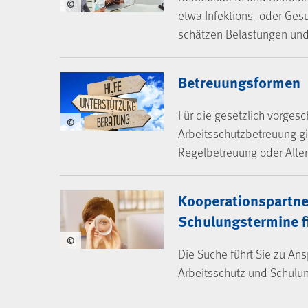
©
etwa Infektions- oder Gesu
schätzen Belastungen un
Betreuungsformen
Für die gesetzlich vorges
©
Arbeitsschutzbetreuung gi
Regelbetreuung oder Alter
Kooperationspartne
Schulungstermine f
©
Die Suche führt Sie zu An
Arbeitsschutz und Schulu