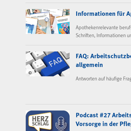
Informationen für 
Apothekenrelevante beruf
Schriften, Informationen 
FAQ: Arbeitschutzb
allgemein
©
Antworten auf häufige Fr
Podcast #27 Arbeit
Vorsorge in der Pfl