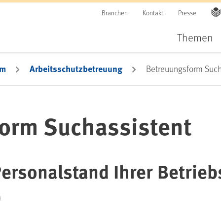
Branchen
Kontakt
Presse
Themen
em
Arbeitsschutzbetreuung
Betreuungsform Such
orm Suchassistent
ersonalstand Ihrer Betrieb
)