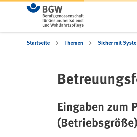
Zum Hauptinhalt springen
Startseite
Themen
Sicher mit Syst
Betreuungsf
Eingaben zum P
(Betriebsgröße