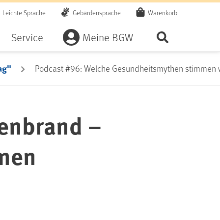
Leichte Sprache
Gebärdensprache
Warenkorb
Artikel
Service
Meine BGW
Seite durchsu
ag"
Podcast #96: Welche Gesundheitsmythen stimmen w
enbrand –
mmen