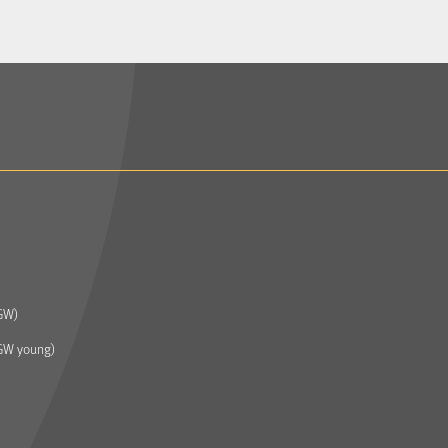
GW)
GW young)