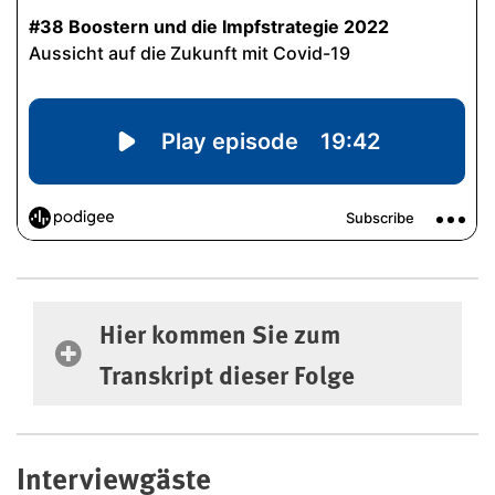
Hier kommen Sie zum Transkript dieser F
Hier kommen Sie zum
Transkript dieser Folge
Interviewgäste