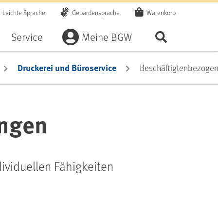
Leichte Sprache
Gebärdensprache
Warenkorb
Artikel
Service
Meine BGW
Seite durchsu
Druckerei und Büroservice
Beschäftigtenbezoge
ungen
dividuellen Fähigkeiten