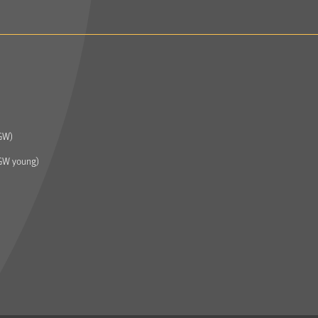
GW)
GW young)