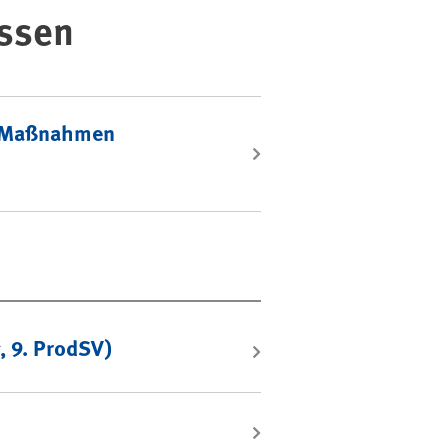
assen
d Maßnahmen
 9. ProdSV)