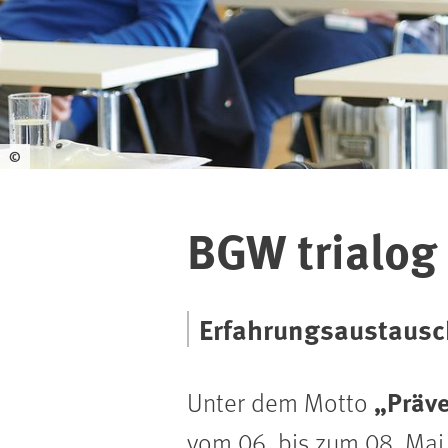
©
BGW trialog
Erfahrungsaustausch
„Präve
Unter dem Motto
vom 06. bis zum 08. Ma