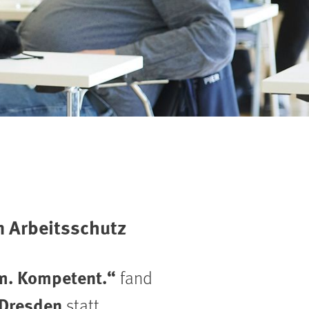
m Arbeitsschutz
am. Kompetent.“
fand
 Dresden
statt.