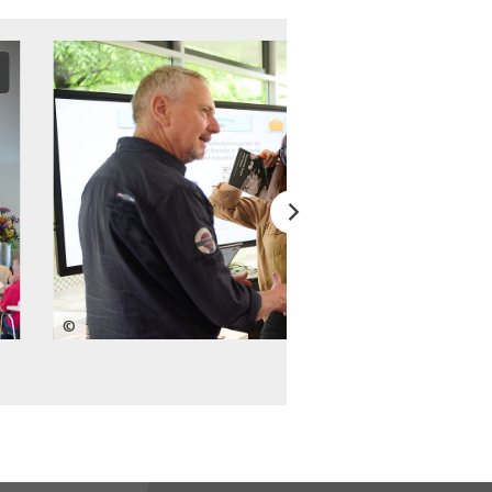
Bild vergrößern
©