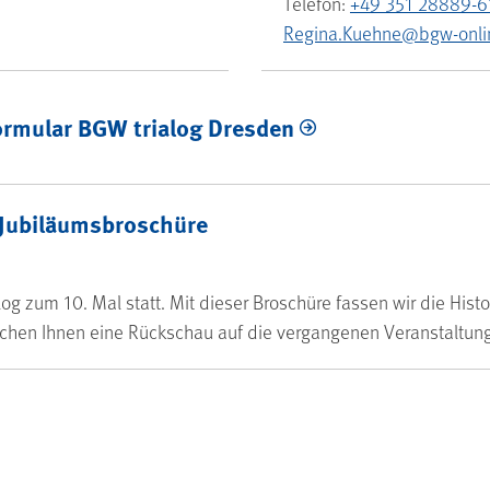
Telefon:
+49 351 28889-6
Regina.Kuehne@bgw-onli
ormular BGW trialog Dresden
22 – Jubiläumsbroschüre
 Jubiläumsbroschüre
og zum 10. Mal statt. Mit dieser Broschüre fassen wir die Hist
hen Ihnen eine Rückschau auf die vergangenen Veranstaltun