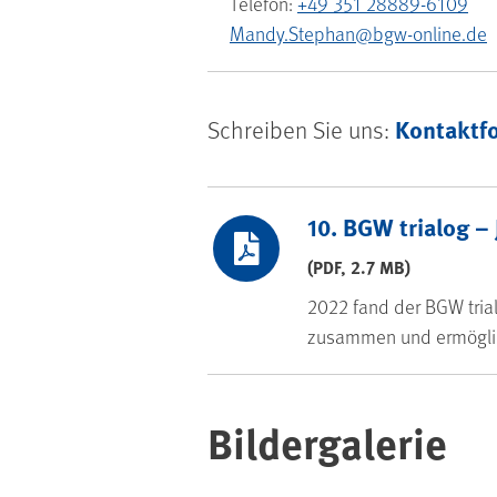
Telefon:
+49 351 28889-6109
Mandy.Stephan@bgw-online.de
Kontaktf
Schreiben Sie uns:
BGW trialog 20
10. BGW trialog –
(PDF, 2.7 MB)
2022 fand der BGW trial
zusammen und ermöglic
Bildergalerie