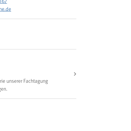
167
ne.de
orie unserer Fachtagung
gen.