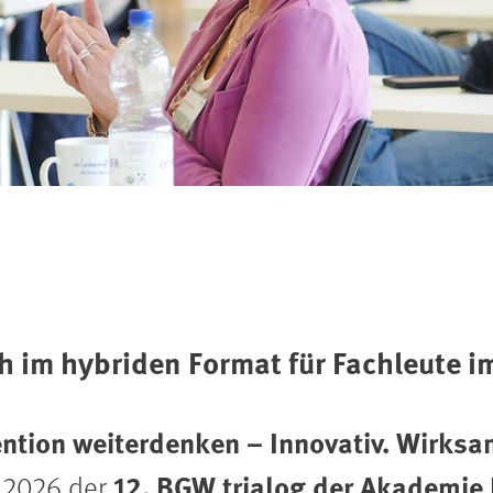
 im hybriden Format für Fachleute i
ntion weiterdenken – Innovativ. Wirks
12. BGW trialog der Akademie
i 2026 der