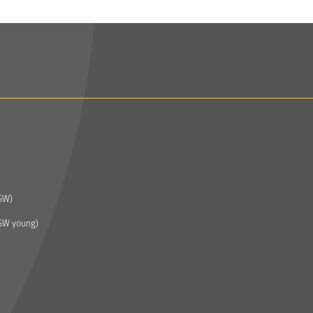
GW)
GW young)