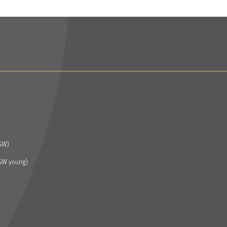
GW)
GW young)