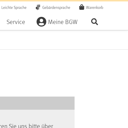
Leichte Sprache
Gebärdensprache
Warenkorb
Artikel
Service
Meine BGW
Seite durchsu
ren Sie uns bitte über