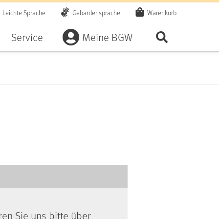
Leichte Sprache
Gebärdensprache
Warenkorb
Artikel
Service
Meine BGW
Seite durchsu
ren Sie uns bitte über