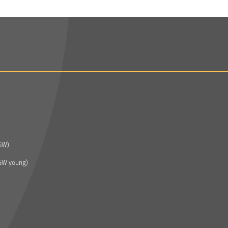
GW)
GW young)