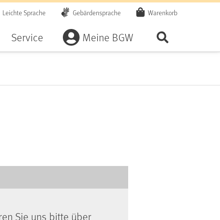
Leichte Sprache
Gebärdensprache
Warenkorb
Artikel
Service
Meine BGW
Seite durchsu
ren Sie uns bitte über