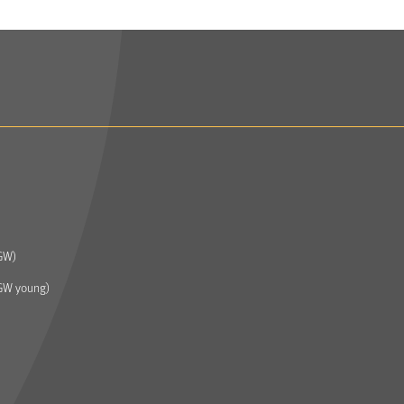
GW)
GW young)