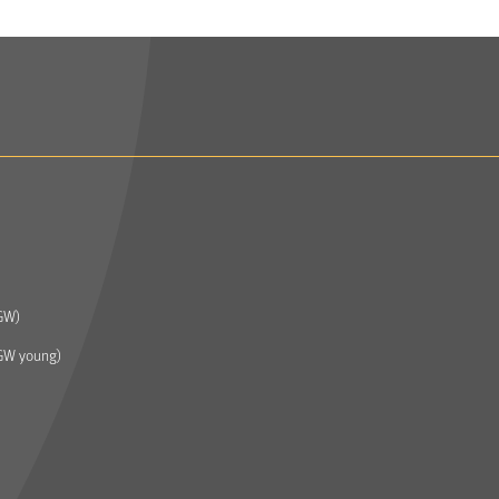
GW)
GW young)