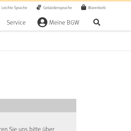
Leichte Sprache
Gebärdensprache
Warenkorb
Artikel
Service
Meine BGW
Seite durchsu
ren Sie uns bitte über