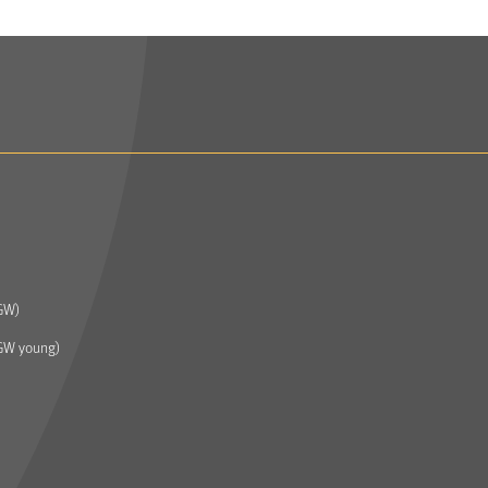
GW)
GW young)