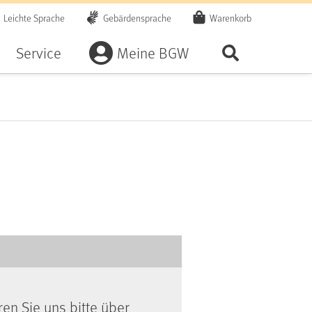
Leichte Sprache
Gebärdensprache
Warenkorb
Artikel
Service
Meine BGW
Seite durchsu
ren Sie uns bitte über