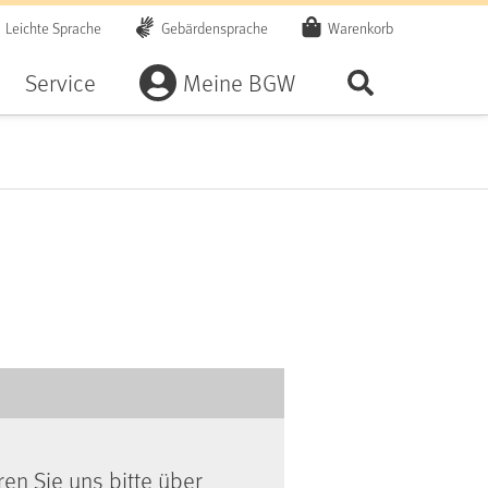
Leichte Sprache
Gebärdensprache
Warenkorb
Artikel
Service
Meine BGW
Seite durchsu
ren Sie uns bitte über