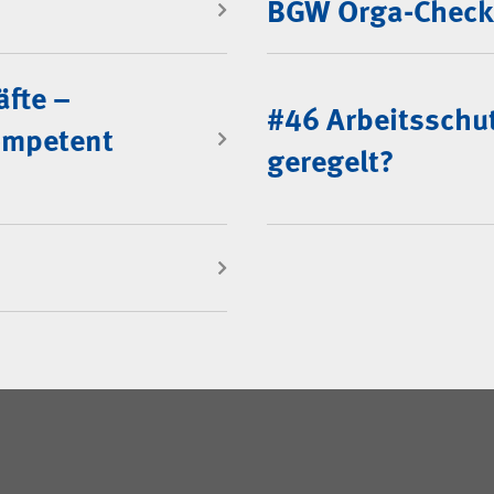
BGW Orga-Check
äfte –
#46 Arbeitsschut
ompetent
geregelt?