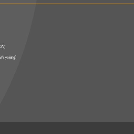
GW)
GW young)