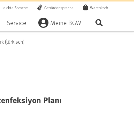
Leichte Sprache
Gebärdensprache
Warenkorb
Artikel
Service
Meine BGW
Seite durchsu
k (türkisch)
zenfeksiyon Planı