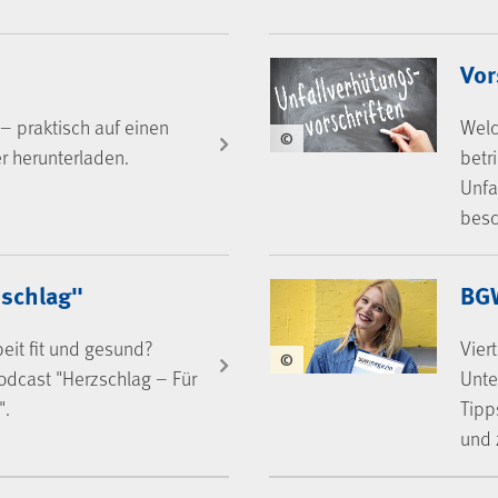
Vor
– praktisch auf einen
Welc
©
er herunterladen.
betr
Unfa
besc
schlag"
BG
eit fit und gesund?
Vier
©
odcast "Herzschlag – Für
Unte
".
Tipp
und 