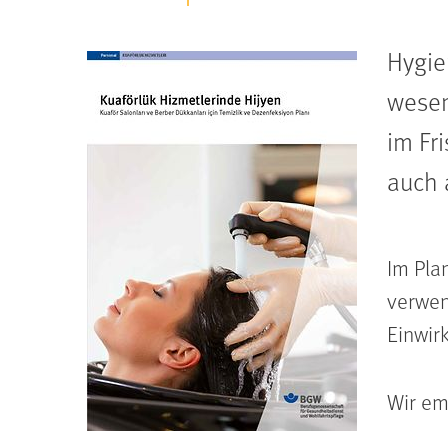
Hygie
wesen
im Fr
auch 
Im Pla
verwen
Einwirk
Wir em