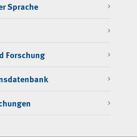
er Sprache
d Forschung
onsdatenbank
ichungen