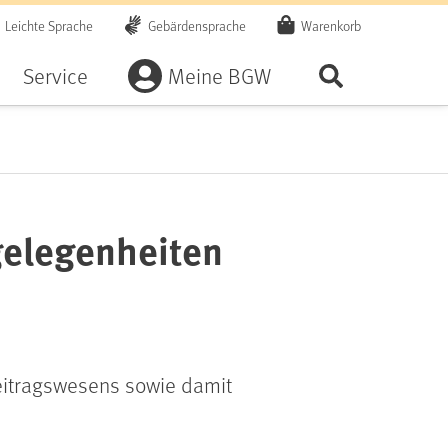
Leichte Sprache
Gebärdensprache
Warenkorb
Artikel
Service
Meine BGW
Seite durchsu
gelegenheiten
Beitragswesens sowie damit