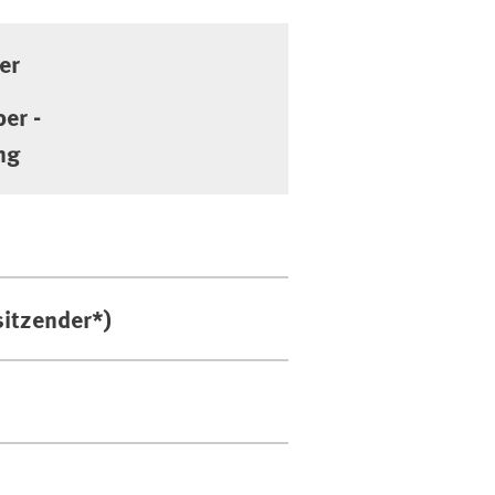
er
er -
ng
sitzender*)