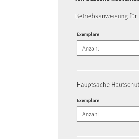
Be­triebs­an­wei­sung für
Exemplare
Hauptsache Hautschut
Exemplare