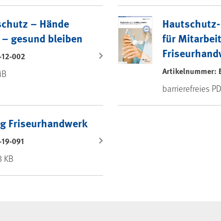
erialien Friseurhandwerk
schutz – Hände
Hautschutz-
 – gesund bleiben
für Mitarbei
Friseurhand
-12-002
Artikelnummer: 
MB
barrierefreies P
g Friseurhandwerk
-19-091
3 KB