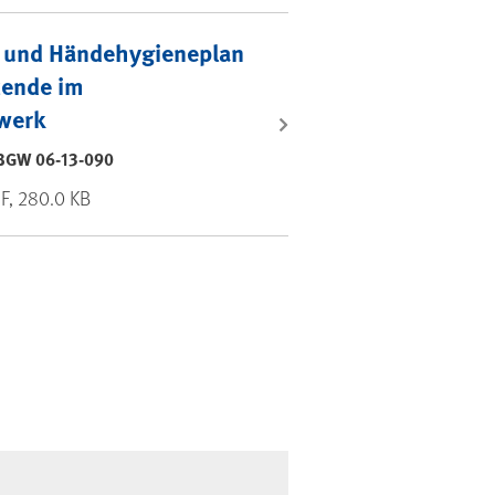
 und Händehygieneplan
tende im
werk
BGW 06-13-090
DF, 280.0 KB