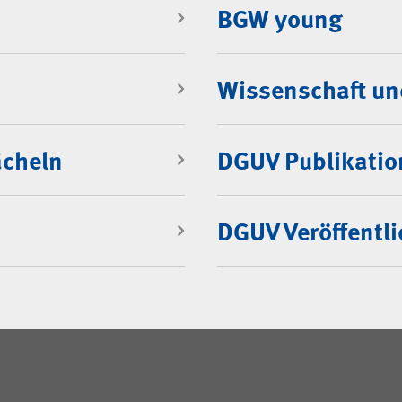
BGW young
Wissenschaft un
ächeln
DGUV Publikati
DGUV Veröffentl