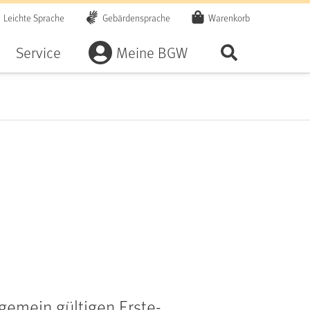
Leichte Sprache
Gebärdensprache
Warenkorb
Artikel
Service
Meine BGW
Seite durchsu
gemein gültigen Erste-