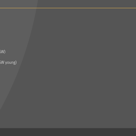
GW)
GW young)