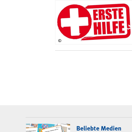
©
BGW-Mediencenter
Beliebte Medien