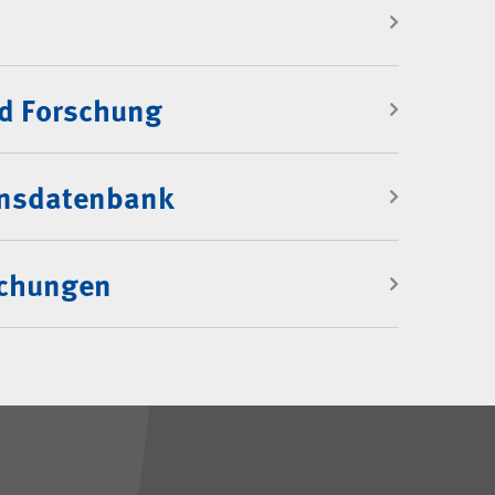
d Forschung
onsdatenbank
ichungen