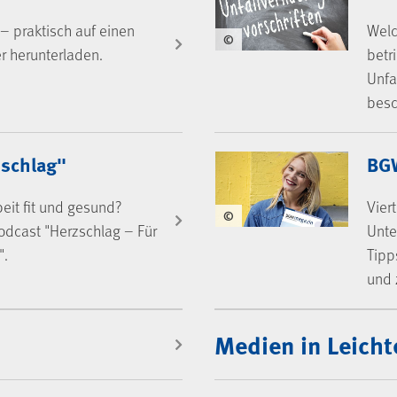
– praktisch auf einen
Welc
©
er herunterladen.
betr
Unfa
besc
schlag"
BG
eit fit und gesund?
Vier
©
odcast "Herzschlag – Für
Unte
".
Tipp
und 
Medien in Leicht