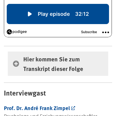
Hier kommen Sie zum Transkript dieser F
Hier kommen Sie zum
Transkript dieser Folge
Interviewgast
Prof. Dr. André Frank Zimpel
Psychologe und Erziehungswissenschaftler