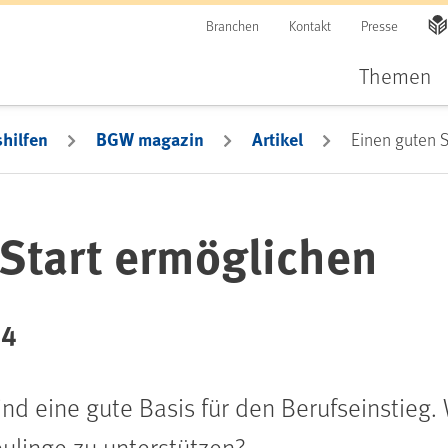
Branchen
Kontakt
Presse
Themen
hilfen
BGW magazin
Artikel
Einen guten S
 Start ermöglichen
24
d eine gute Basis für den Berufseinstieg. W
linge zu unterstützen?