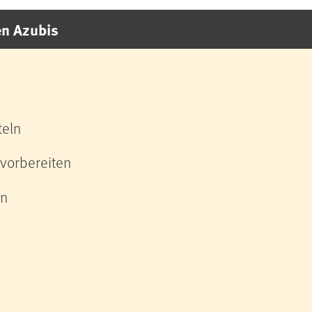
en Azubis
teln
vorbereiten
en