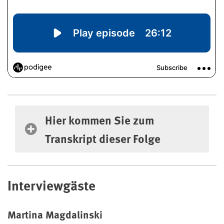
Hier kommen Sie zum Transkript dieser F
Hier kommen Sie zum
Transkript dieser Folge
Interviewgäste
Martina Magdalinski