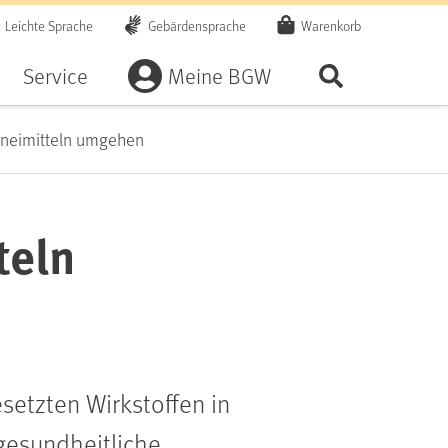
Leichte Sprache
Gebärdensprache
Warenkorb
Artikel
Service
Meine BGW
Seite durchsu
rzneimitteln umgehen
teln
esetzten Wirkstoffen in
gesundheitliche