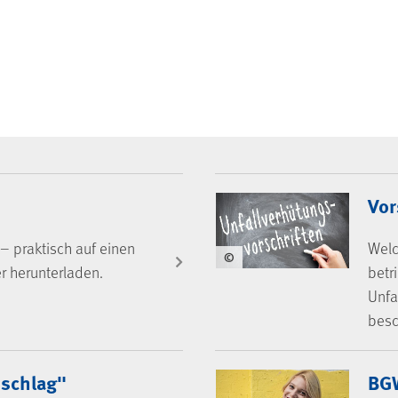
Vor
– praktisch auf einen
Welc
©
er herunterladen.
betr
Unfa
besc
schlag"
BG