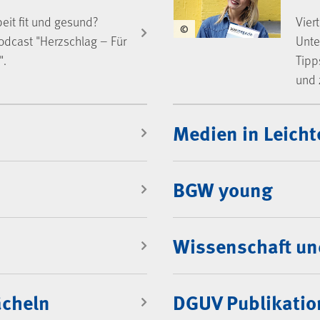
eit fit und gesund?
Vier
©
odcast "Herzschlag – Für
Unte
".
Tipp
und 
Medien in Leicht
BGW young
Wissenschaft un
ächeln
DGUV Publikati