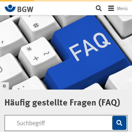
Mutterschutz
Zum Hauptinhalt springen
Seite durchsu
Menü
©
Häufig gestellte Fragen (FAQ)
BGW-Seiten-Suche