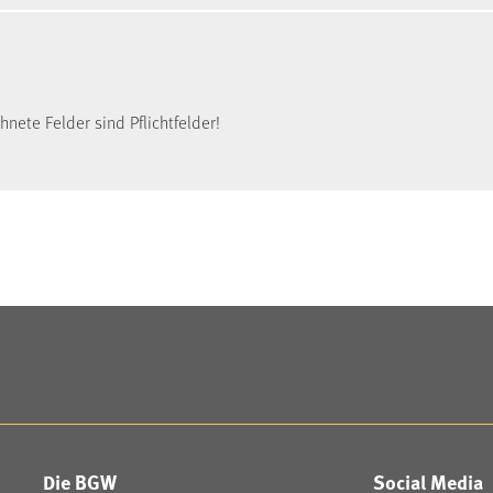
nete Felder sind Pflichtfelder!
Die BGW
Social Media