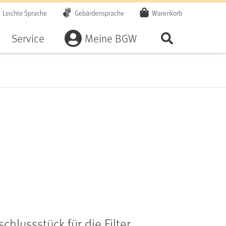
Leichte Sprache
Gebärdensprache
Warenkorb
Artikel
Service
Meine BGW
Seite durchsu
hlussstück für die Filter