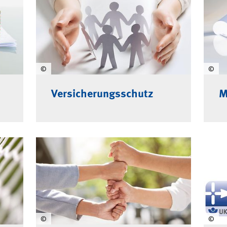
stung
©
©
Versicherungsschutz
M
©
©