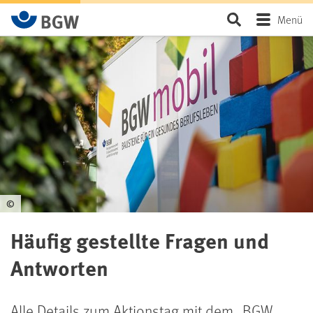
Zum Hauptinhalt springen
Seite durchsu
Menü
©
Häufig gestellte Fragen und
Antworten
Alle Details zum Aktionstag mit dem
„
BGW