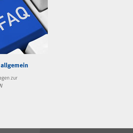
 allgemein
agen zur
GW