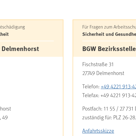
enzentrum Delmenhorst
Entschädigung
Für Fragen zum Arbeitssch
kheit
Sicherheit und Gesundhei
 Delmenhorst
BGW Bezirksstell
Fischstraße 31
27749
Delmenhorst
Telefon:
+49 4221 913-4
Telefax:
+49 4221 913-4
horst
Postfach:
11 55 / 27 731
, 49
zuständig für:
PLZ 26-28,
Anfahrtsskizze