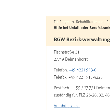
Kontakt: Kund
Für Fragen zu Rehabilitation und 
Hilfe bei Unfall oder Berufskran
BGW Bezirksverwaltung
Fischstraße 31
27749
Delmenhorst
Telefon:
+49 4221 913-0
Telefax:
+49 4221 913-4225
Postfach:
11 55 / 27 731 Delmen
zuständig für:
PLZ 26-28, 32, 48
Anfahrtsskizze