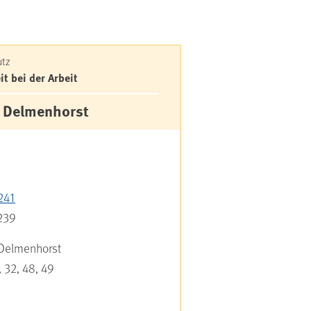
utz
t bei der Arbeit
e Delmenhorst
241
239
 Delmenhorst
 32, 48, 49