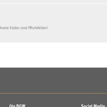
nete Felder sind Pflichtfelder!
Die BGW
Social Media