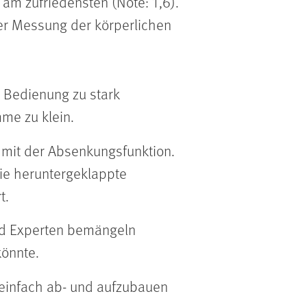
am zufriedensten (Note: 1,6).
 der Messung der körperlichen
e Bedienung zu stark
mme zu klein.
 mit der Absenkungsfunktion.
die heruntergeklappte
t.
und Experten bemängeln
könnte.
 einfach ab- und aufzubauen