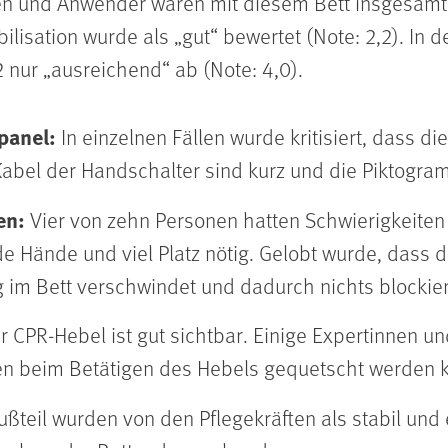
en und Anwender waren mit diesem Bett insgesamt 
ilisation wurde als „gut“ bewertet (Note: 2,2). In
 nur „ausreichend“ ab (Note: 4,0).
panel:
In einzelnen Fällen wurde kritisiert, dass di
 Kabel der Handschalter sind kurz und die Piktogra
en:
Vier von zehn Personen hatten Schwierigkeiten
e Hände und viel Platz nötig. Gelobt wurde, dass 
g im Bett verschwindet und dadurch nichts blockier
r CPR-Hebel ist gut sichtbar. Einige Expertinnen 
en beim Betätigen des Hebels gequetscht werden 
ußteil wurden von den Pflegekräften als stabil und