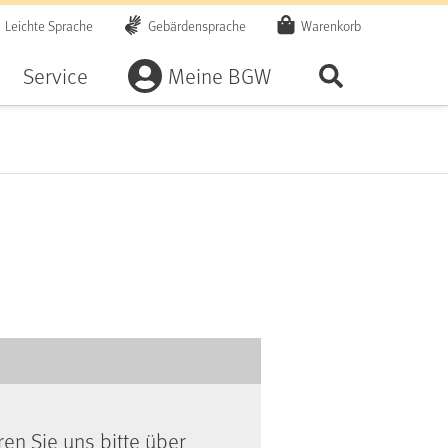
Leichte Sprache
Gebärdensprache
Warenkorb
Artikel
Service
Meine BGW
Seite durchsu
ren Sie uns bitte über