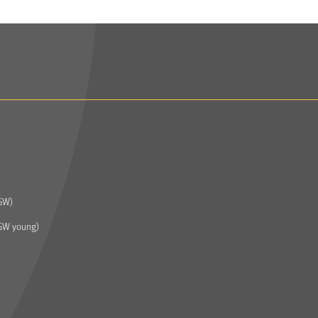
GW)
GW young)