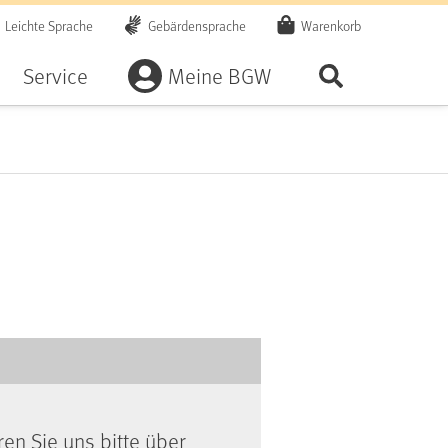
Leichte Sprache
Gebärdensprache
Warenkorb
Artikel
Service
Meine BGW
Seite durchsu
ren Sie uns bitte über