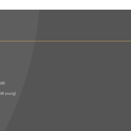
GW)
GW young)